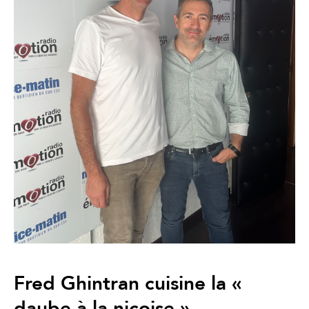
Fred Ghintran cuisine la «
daube à la niçoise »