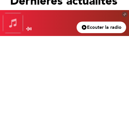
Dernières actualités
Tout voir
Ecouter la radio
Gagnez votre nuit d’exception à l’hôtel Beau
Rivage… Un superbe 4 étoiles dans le vieux
Nice.
Gasparro Tristan
4 mars 2024
Emotion vous a réservé une chambre chic et moderne proche de