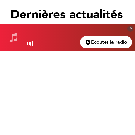
Dernières actualités
Tout voir
Ecouter la radio
Gagnez votre nuit d’exception à l’hôtel Beau
Rivage… Un superbe 4 étoiles dans le vieux
Nice.
Gasparro Tristan
4 mars 2024