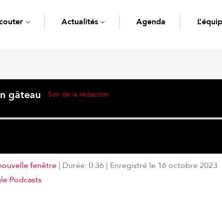
couter
Actualités
Agenda
L’équi
un gâteau
Son de la rédaction
nouvelle fenêtre
|
Durée: 0:36
|
Enregistré le 16 octobre 2023
Deezer
le Podcasts