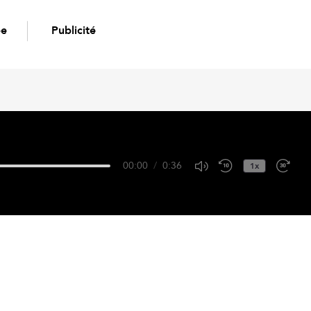
pe
Publicité
00:00
/
0:36
1x
Google Podcasts