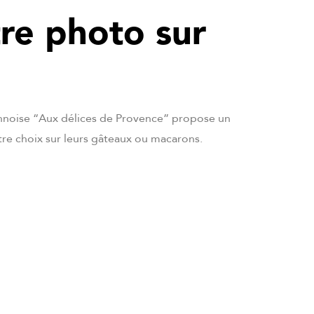
tre photo sur
nnoise “Aux délices de Provence” propose un
tre choix sur leurs gâteaux ou macarons.