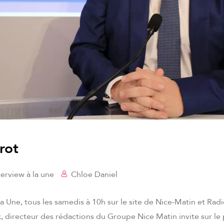
rot
terview à la une
Chloe Daniel
la Une, tous les samedis à 10h sur le site de Nice-Matin et R
 directeur des rédactions du Groupe Nice Matin invite sur le 