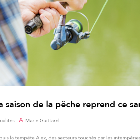
la saison de la pêche reprend ce s
ualités
Marie Guittard
puis la tempête Alex, des secteurs touchés par les intempéries