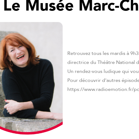
 Le Musée Marc-Ch
Retrouvez tous les mardis à 9h
directrice du Théâtre National 
Un rendez-vous ludique qui vous
Pour découvrir d'autres épisode
https://www.radioemotion.fr/po