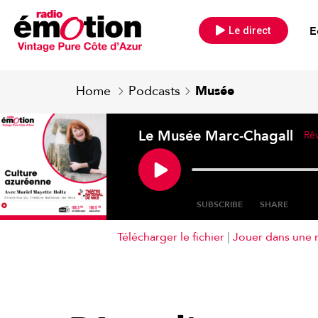
E
Le direct
Home
Podcasts
Musée
Le Musée Marc-Chagall
Rê
SUBSCRIBE
SHARE
Télécharger le fichier
|
Jouer dans une 
SHARE
RSS FEED
LINK
EMBED