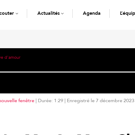
couter
Actualités
Agenda
L’équi
ve d'amour
nouvelle fenêtre
|
Durée: 1:29
|
Enregistré le 7 décembre 2023