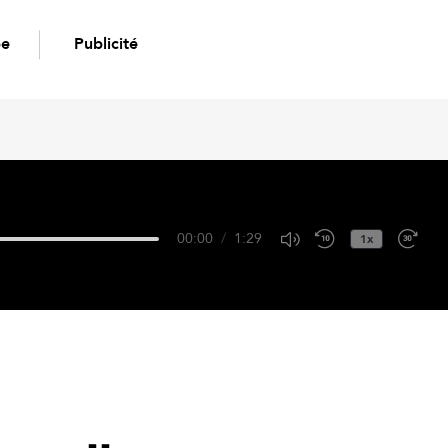
pe
Publicité
00:00
/
1:29
1x