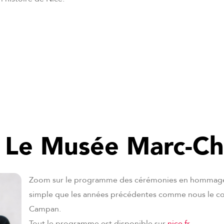
 Le Musée Marc-Ch
Zoom sur le programme des cérémonies en hommage aux
simple que les années précédentes comme nous le co
Campan.
Tout le programme est disponible sur
nice.fr
.