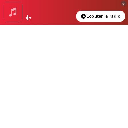
Tout voir
Ecouter la radio
Gagnez votre nuit d’exception à l’hôtel Beau
Rivage… Un superbe 4 étoiles dans le vieux
Nice.
Gasparro Tristan
4 mars 2024
Emotion vous a réservé une chambre chic et moderne proche de
la merainsi que son petit déjeuner… Pour gagner, écoutez
Emotion Matin avec Karl à