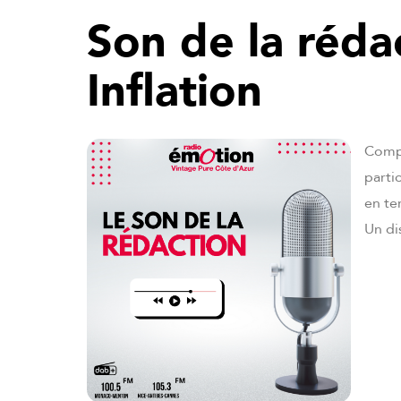
Son de la réda
Inflation
Compa
parti
en te
Un di