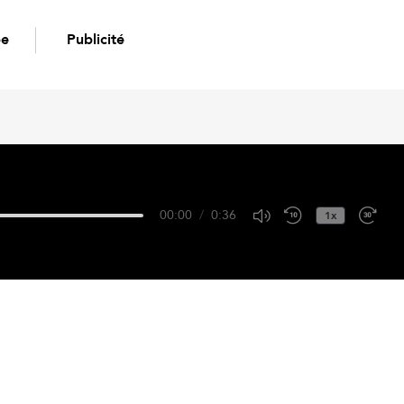
pe
Publicité
00:00
/
0:36
1x
Google Podcasts