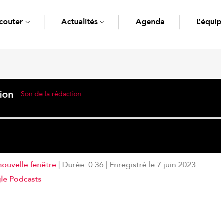
couter
Actualités
Agenda
L’équi
ion
Son de la rédaction
nouvelle fenêtre
|
Durée: 0:36
|
Enregistré le 7 juin 2023
Deezer
le Podcasts