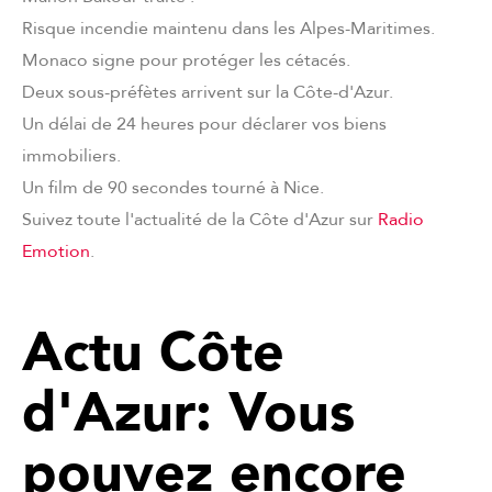
Risque incendie maintenu dans les Alpes-Maritimes.
Monaco signe pour protéger les cétacés.
Deux sous-préfètes arrivent sur la Côte-d'Azur.
Un délai de 24 heures pour déclarer vos biens
immobiliers.
Un film de 90 secondes tourné à Nice.
Suivez toute l'actualité de la Côte d'Azur sur
Radio
Emotion
.
Actu Côte
d'Azur: Vous
pouvez encore