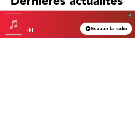
Dernières actualités
Tout voir
Ecouter la radio
Gagnez votre nuit d’exception à l’hôtel Beau
Rivage… Un superbe 4 étoiles dans le vieux
Nice.
Gasparro Tristan
4 mars 2024
Emotion vous a réservé une chambre chic et moderne proche de