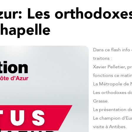
zur: Les orthodoxe
chapelle
Dans ce flash info
traitons :
Xavier Pelletier, 
fonctions ce matin
La Métropole de N
Les orthodoxes doi
Grasse.
La présentation d
Le champion d'Eur
visite à Antibes.