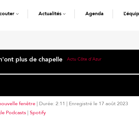
couter
Actualités
Agenda
L’équi
'ont plus de chapelle
Actu Côte d'Azur
nouvelle fenêtre
|
Durée: 2:11
|
Enregistré le 17 août 2023
Deezer
le Podcasts
|
Spotify