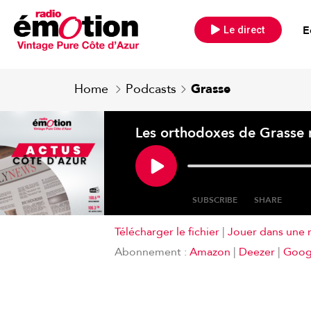
E
Le direct
Home
Podcasts
Grasse
Les orthodoxes de Grasse n
SUBSCRIBE
SHARE
Télécharger le fichier
|
Jouer dans une 
SHARE
Amazon
Abonnement :
Amazon
|
Deezer
|
Goog
Spotify
LINK
RSS FEED
EMBED