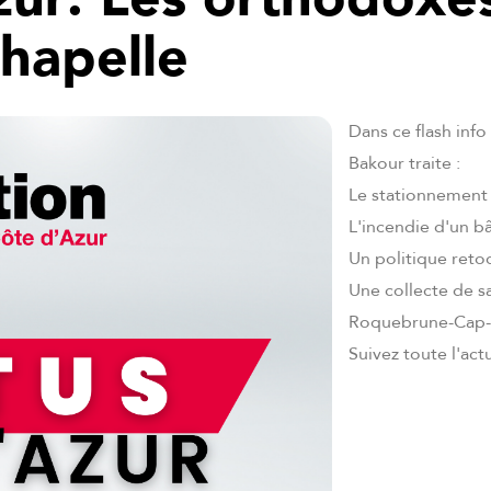
chapelle
Dans ce flash info
Bakour traite :
Le stationnement 
L'incendie d'un b
Un politique retoq
Une collecte de s
Roquebrune-Cap-M
Suivez toute l'act