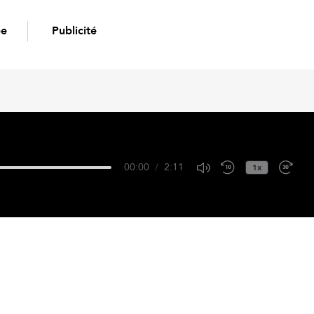
pe
Publicité
00:00
/
2:11
1x
Google Podcasts