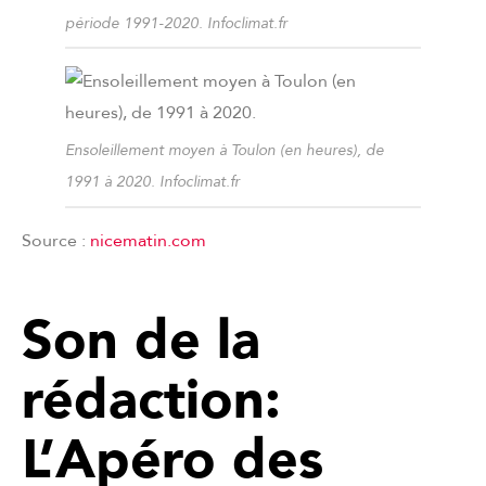
période 1991-2020. Infoclimat.fr
Ensoleillement moyen à Toulon (en heures), de
1991 à 2020. Infoclimat.fr
Source :
nicematin.com
Son de la
rédaction:
L’Apéro des