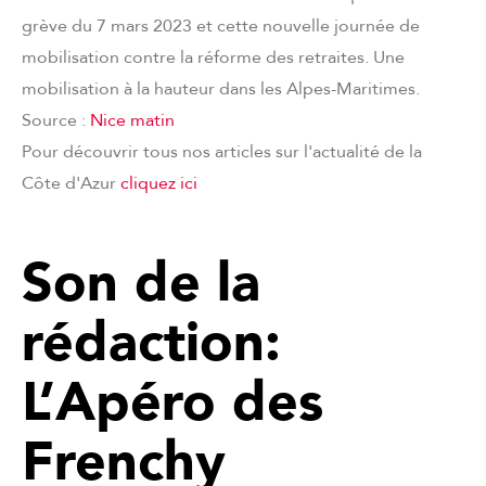
grève du 7 mars 2023 et cette nouvelle journée de
mobilisation contre la réforme des retraites. Une
mobilisation à la hauteur dans les Alpes-Maritimes.
Source :
Nice matin
Pour découvrir tous nos articles sur l'actualité de la
Côte d'Azur
cliquez ici
Son de la
rédaction:
L’Apéro des
Frenchy