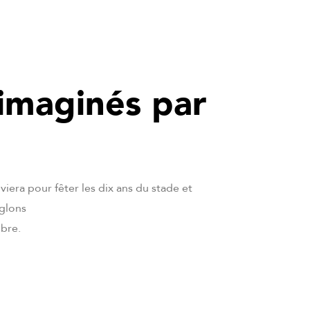
 imaginés par
Riviera pour fêter les dix ans du stade et
iglons
bre.