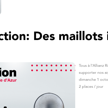
ction: Des maillots
Tous à l’Allianz 
supporter nos a
dimanche 1 octo
2 places / jour