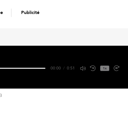
pe
Publicité
00:00
/
0:51
1x
3
Google Podcasts