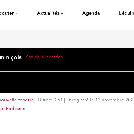
couter
Actualités
Agenda
L’équi
n niçois
Son de la rédaction
nouvelle fenêtre
|
Durée: 0:51
|
Enregistré le 13 novembre 202
Deezer
le Podcasts