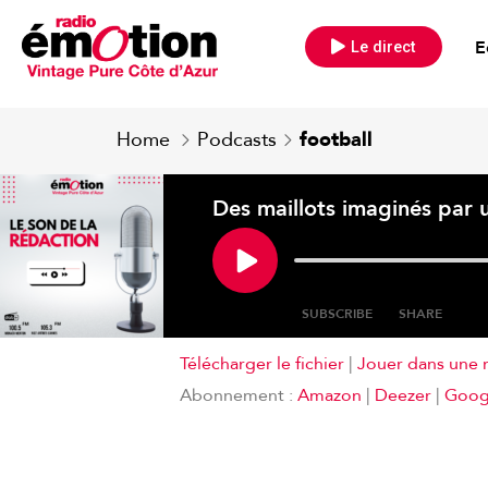
E
Le direct
Home
Podcasts
football
Des maillots imaginés par u
SUBSCRIBE
SHARE
Télécharger le fichier
|
Jouer dans une 
SHARE
Amazon
Abonnement :
Amazon
|
Deezer
|
Goog
RSS FEED
LINK
EMBED