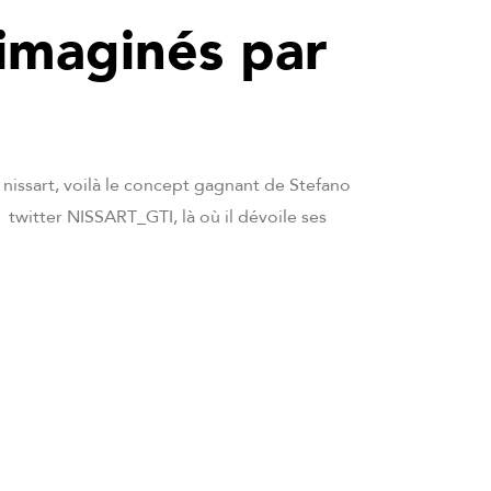
 imaginés par
nissart, voilà le concept gagnant de Stefano
itter NISSART_GTI, là où il dévoile ses