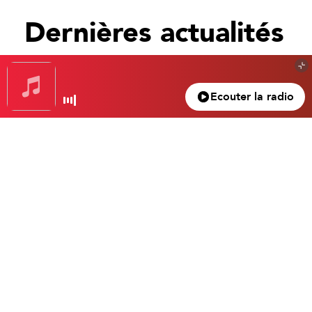
Dernières actualités
Tout voir
Ecouter la radio
Gagnez votre nuit d’exception à l’hôtel Beau
Rivage… Un superbe 4 étoiles dans le vieux
Nice.
Gasparro Tristan
4 mars 2024