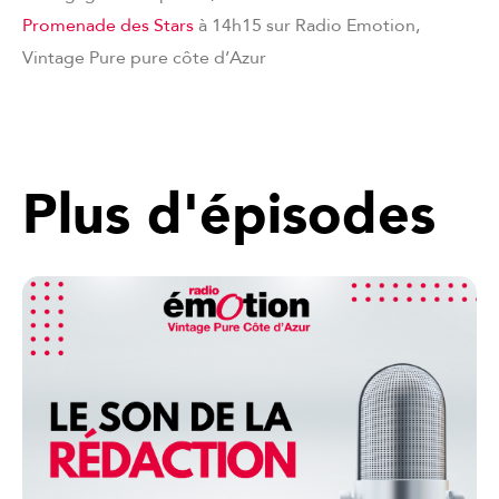
Promenade des Stars
à 14h15 sur Radio Emotion,
Vintage Pure pure côte d’Azur
Plus d'épisodes