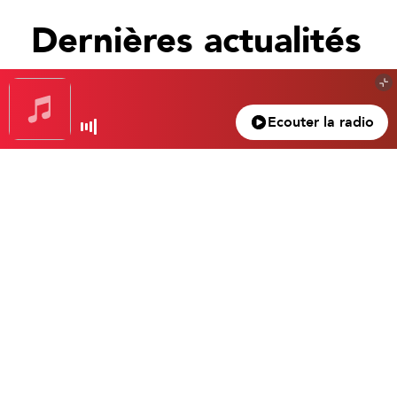
Dernières actualités
Tout voir
Ecouter la radio
Gagnez votre nuit d’exception à l’hôtel Beau
Rivage… Un superbe 4 étoiles dans le vieux
Nice.
Gasparro Tristan
4 mars 2024