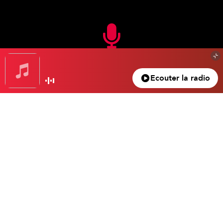
En FM
Ecouter la radio
105.3 FM
Nice – Antibes – Cannes
100.5 FM
Monaco – Menton
104.2 FM
La Bollène – Vésubie
102.4 FM
La Vallée de la Roya
104.3 FM
Valberg
Ecouter