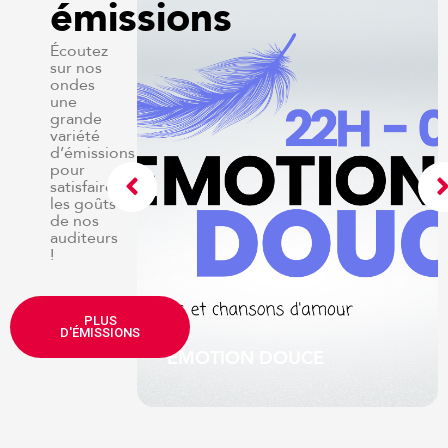
émissions
Écoutez
sur nos
ondes
une
grande
variété
d’émissions
pour
satisfaire
les goûts
de nos
auditeurs
!
e de Serge
PLUS
ute-mi
D'ÉMISSIONS
EMOTION DOUCE