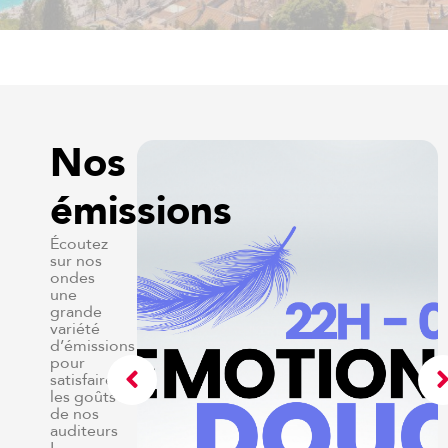
Nos
émissions
Écoutez
sur nos
ondes
une
grande
variété
d’émissions
pour
satisfaire
les goûts
de nos
auditeurs
!