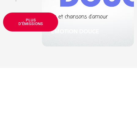
e de Serge
PLUS
ute-mi
D'ÉMISSIONS
EMOTION DOUCE