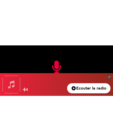
En FM
Ecouter la radio
105.3 FM
Nice – Antibes – Cannes
100.5 FM
Monaco – Menton
104.2 FM
La Bollène – Vésubie