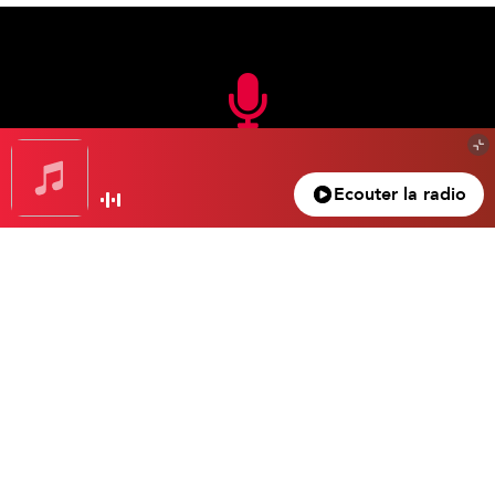
En FM
Ecouter la radio
105.3 FM
Nice – Antibes – Cannes
100.5 FM
Monaco – Menton
104.2 FM
La Bollène – Vésubie
102.4 FM
La Vallée de la Roya
104.3 FM
Valberg
Ecouter