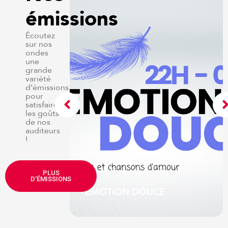
émissions
Écoutez
sur nos
ondes
une
grande
variété
d’émissions
pour
satisfaire
les goûts
de nos
auditeurs
!
e de Serge
PLUS
ute-mi
D'ÉMISSIONS
EMOTION DOUCE