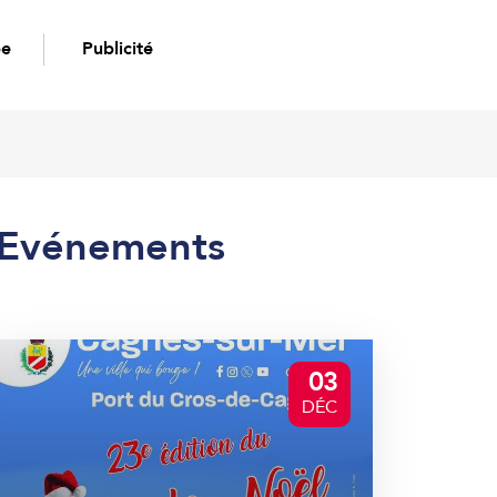
pe
Publicité
Evénements
03
DÉC