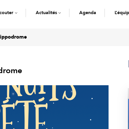
couter
Actualités
Agenda
L’équi
’Hippodrome
odrome