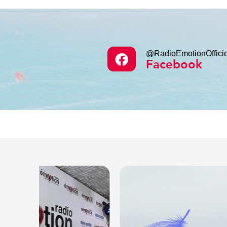
@RadioEmotionOfficie
Facebook