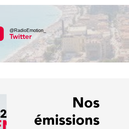
@RadioEmotion_
Twitter
Nos
émissions