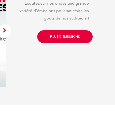
Écoutez sur nos ondes une grande
variété d’émissions pour satisfaire les
goûts de nos auditeurs !
PLUS D'ÉMISSIONS
La rubrique niçoise de
Serge Chiaramonti : «
saute-mi davant »
EMOTION 