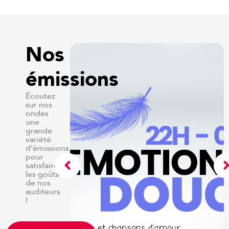
Nos
émissions
Écoutez
sur nos
ondes
une
grande
variété
d’émissions
pour
satisfaire
les goûts
de nos
auditeurs
!