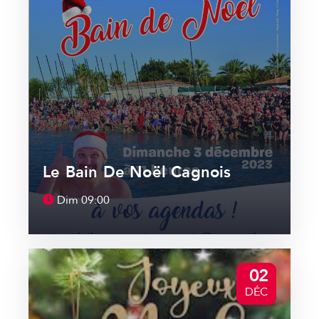
Le Bain De Noël Cagnois
Dim
09:00
02
DÉC