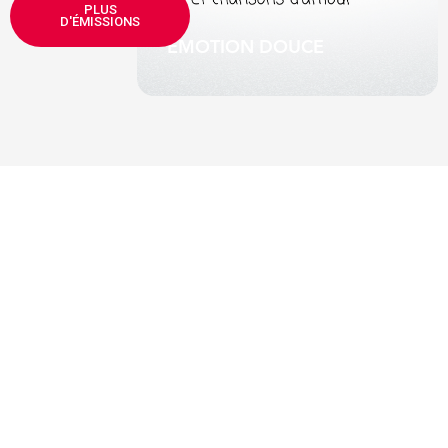
e de Serge
PLUS
ute-mi
D'ÉMISSIONS
EMOTION DOUCE