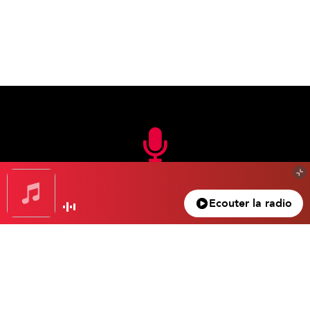
En FM
Ecouter la radio
105.3 FM
Nice – Antibes – Cannes
100.5 FM
Monaco – Menton
104.2 FM
La Bollène – Vésubie
102.4 FM
La Vallée de la Roya
104.3 FM
Valberg