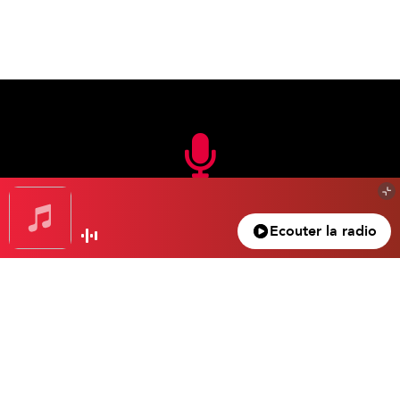
En FM
Ecouter la radio
105.3 FM
Nice – Antibes – Cannes
100.5 FM
Monaco – Menton
104.2 FM
La Bollène – Vésubie
102.4 FM
La Vallée de la Roya
104.3 FM
Valberg