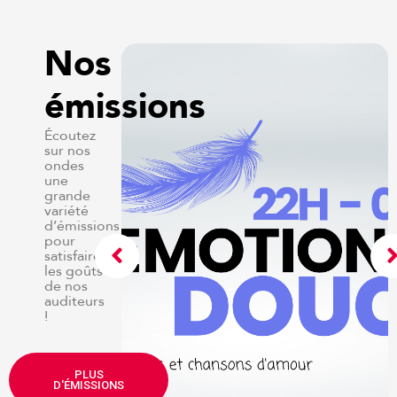
Nos
émissions
Écoutez
sur nos
ondes
une
grande
variété
d’émissions
pour
satisfaire
les goûts
de nos
auditeurs
!
e de Serge
PLUS
ute-mi
D'ÉMISSIONS