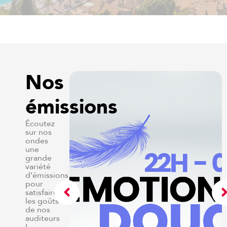
Nos
émissions
Écoutez
sur nos
ondes
une
grande
variété
d’émissions
pour
satisfaire
les goûts
de nos
auditeurs
!