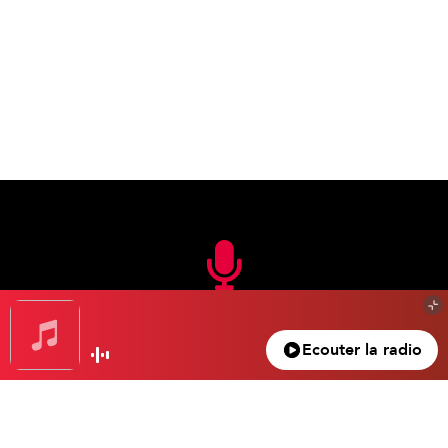
En FM
Ecouter la radio
105.3 FM
Nice – Antibes – Cannes
100.5 FM
Monaco – Menton
104.2 FM
La Bollène – Vésubie