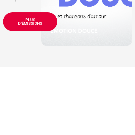
e de Serge
PLUS
ute-mi
D'ÉMISSIONS
EMOTION DOUCE