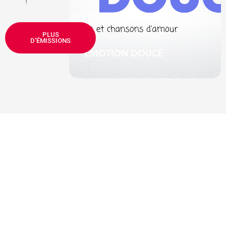
!
e de Serge
PLUS
ute-mi
D'ÉMISSIONS
EMOTION DOUCE