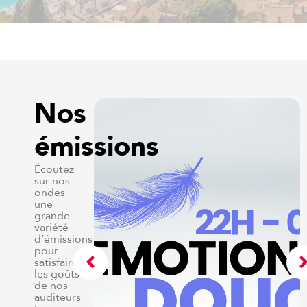
Nos
émissions
Écoutez
sur nos
ondes
une
grande
variété
d’émissions
pour
satisfaire
les goûts
de nos
auditeurs