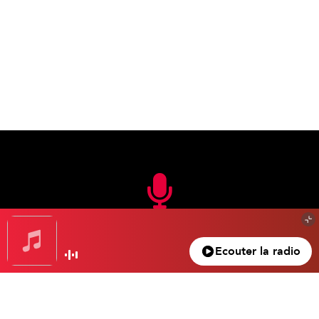
En FM
Ecouter la radio
105.3 FM
Nice – Antibes – Cannes
100.5 FM
Monaco – Menton
104.2 FM
La Bollène – Vésubie