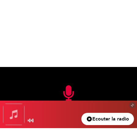
En FM
Ecouter la radio
105.3 FM
Nice – Antibes – Cannes
100.5 FM
Monaco – Menton