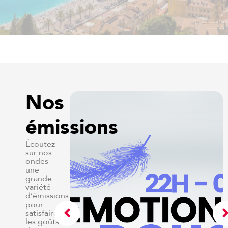
Nos
émissions
Écoutez
sur nos
ondes
une
grande
variété
d’émissions
pour
satisfaire
les goûts