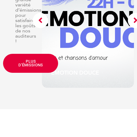
variété
d’émissions
pour
satisfaire
les goûts
de nos
auditeurs
!
e de Serge
PLUS
ute-mi
D'ÉMISSIONS
EMOTION DOUCE