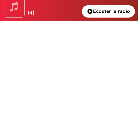
En FM
Ecouter la radio
105.3 FM
Nice – Antibes – Cannes
100.5 FM
Monaco – Menton
104.2 FM
La Bollène – Vésubie
102.4 FM
La Vallée de la Roya
104.3 FM
Valberg
Ecouter
L’application mobile Radio Emotion :
Sur l’
App Store
(Apple)
Sur
Google Play
(Android)