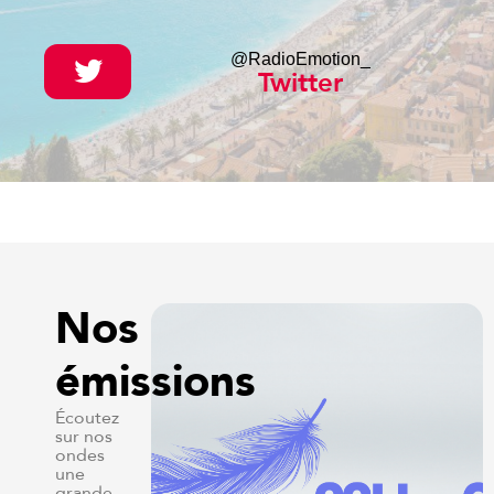
@RadioEmotion_
Twitter
Nos
émissions
Écoutez
sur nos
ondes
une
grande