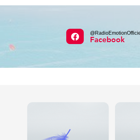
@RadioEmotionOfficie
Facebook