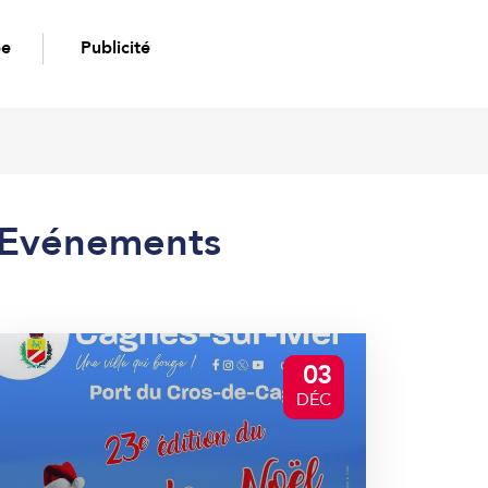
pe
Publicité
Evénements
03
DÉC