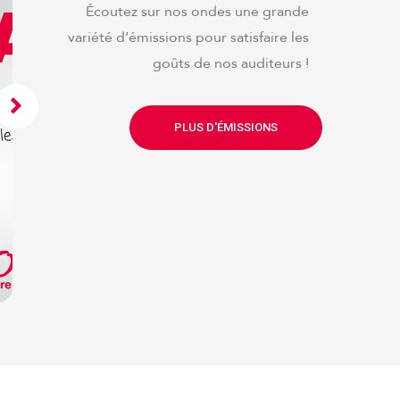
Écoutez sur nos ondes une grande
variété d’émissions pour satisfaire les
goûts de nos auditeurs !
PLUS D'ÉMISSIONS
La rubrique niçoise de
Serge Chiaramonti : «
saute-mi davant »
EMOTION 