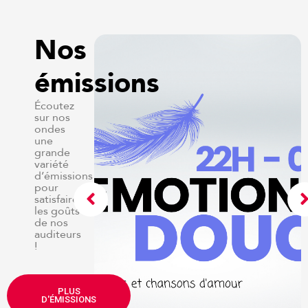
Nos
émissions
Écoutez
sur nos
ondes
une
grande
variété
d’émissions
pour
satisfaire
les goûts
de nos
auditeurs
!
e de Serge
PLUS
ute-mi
D'ÉMISSIONS