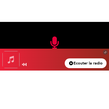
En FM
Ecouter la radio
105.3 FM
Nice – Antibes – Cannes
100.5 FM
Monaco – Menton
104.2 FM
La Bollène – Vésubie
102.4 FM
La Vallée de la Roya
104.3 FM
Valberg