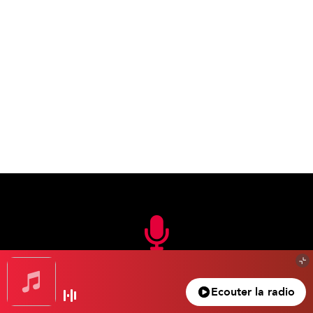
En FM
Ecouter la radio
105.3 FM
Nice – Antibes – Cannes