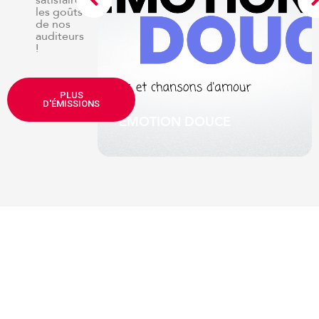
les goûts
de nos
auditeurs
!
e de Serge
PLUS
ute-mi
D'ÉMISSIONS
EMOTION DOUCE