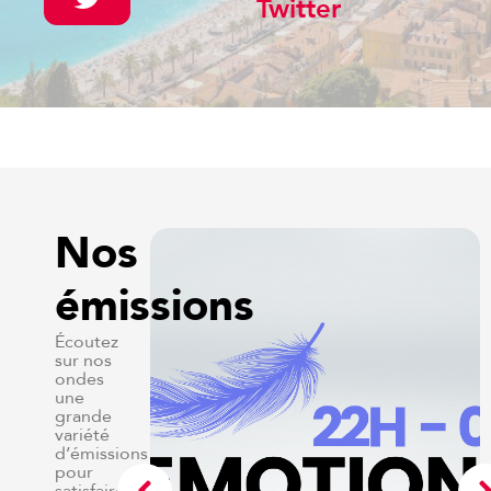
Twitter
Nos
émissions
Écoutez
sur nos
ondes
une
grande
variété
d’émissions
pour
satisfaire